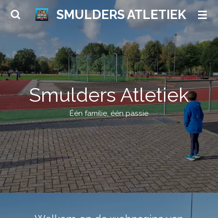
Ga
SMULDERS ATLETIEK
direct
naar
de
hoofdinhoud
Smulders Atletiek
Één familie, één passie