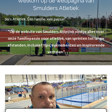
Welkom op de webpagina van
Smulders Atletiek
iek, Één familie, één passie!
“Op de website van Smulders Atletiek vind je alles over
onze familiepassie voor atletiek, van sprinten tot lange
afstanden, inclusief tips, evenementen en inspirerende
verhalen.”