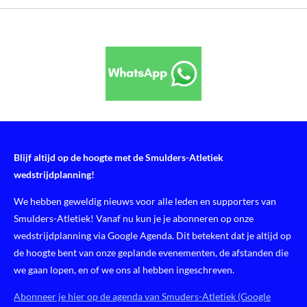
Blijf altijd op de hoogte met de Smulders-Atletiek
wedstrijdplanning!
We hebben geweldig nieuws voor alle leden en supporters van
Smulders-Atletiek! Vanaf nu kun je je abonneren op onze
wedstrijdplanning via Google Agenda. Dit betekent dat je altijd op
de hoogte bent van onze geplande evenementen, de afstanden die
we gaan lopen, en of we ons al hebben ingeschreven.
Abonneer je hier op de agenda van Smuders-Atletiek (Google