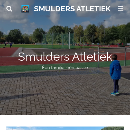
Ga
SMULDERS ATLETIEK
direct
naar
de
hoofdinhoud
Smulders Atletiek
Één familie, één passie