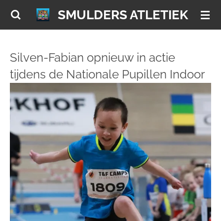
Ga
SMULDERS ATLETIEK
direct
naar
de
Silven-Fabian opnieuw in actie
hoofdinhoud
tijdens de Nationale Pupillen Indoor