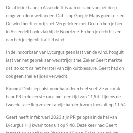
De atletiekbaan in Assendelft is aan de rand van het dorp,
omgeven door weilanden. Dat is op Google Maps goed te zien.
De wind heeft er vrij spel. Vergeleken met Druten ben je hier
in Assendelft ook vlakbij de Noordzee. En ben je dichtbij zee,
dan heb je eigenlijk altijd wind.
In de indoorbaan van Lycurgus geen last van de wind, hooguit
last van het gebrek aan wedstrijdritme. Zeker Geert merkte
dat, zo kort na het herstel van zijn kuitblessure. Geert had dn
ook geen snelle tijden verwacht.
Ranomi-Dinh liep juist voor haar doen heel snel. Ze verbrak
haar PR in de eerste race met een tijd van 11,94. Tijdens de
tweede race liep ze een tandje harder, kwam toen uit op 11,54.
Geert heeft in februari 2023 zijn PR gelopen in de hal van
Lycurgus. Hij kwam toen uit op 9,48. Deze keer had Geert
ingezet op een tijd van 9hoog en 10laag. Beide was gelukt,