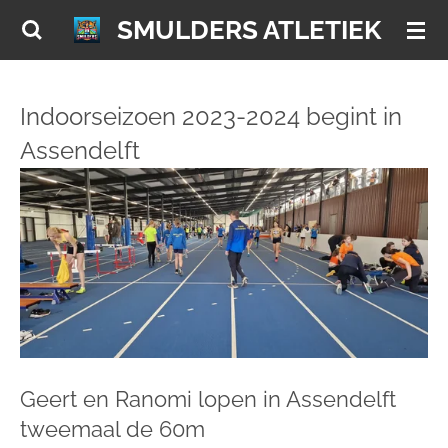
Ga
SMULDERS ATLETIEK
direct
naar
de
Indoorseizoen 2023-2024 begint in
hoofdinhoud
Assendelft
Geert en Ranomi lopen in Assendelft
tweemaal de 60m