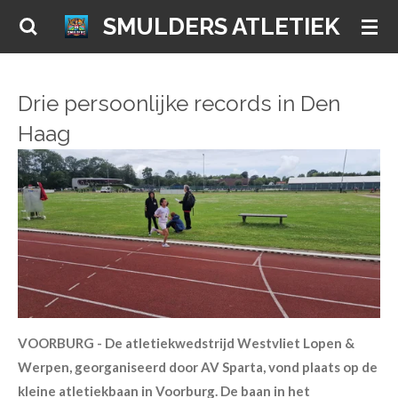
Ga
SMULDERS ATLETIEK
direct
naar
de
Drie persoonlijke records in Den
hoofdinhoud
Haag
VOORBURG - De atletiekwedstrijd Westvliet Lopen &
Werpen, georganiseerd door AV Sparta, vond plaats op de
kleine atletiekbaan in Voorburg. De baan in het