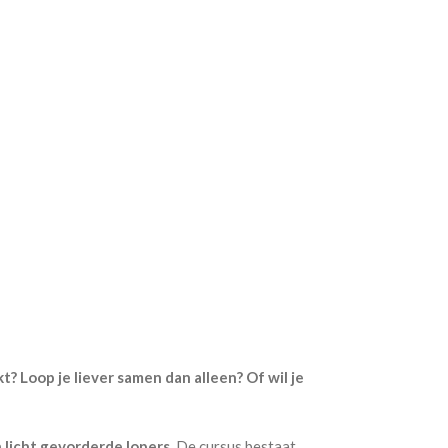
? Loop je liever samen dan alleen? Of wil je
 licht gevorderde lopers
. De cursus bestaat