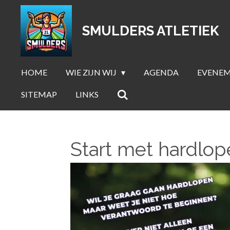
Ga
direct
SMULDERS ATLETIEK
naar
de
hoofdinhoud
HOME
WIE ZIJN WIJ
AGENDA
EVENE
SITEMAP
LINKS
Start met hardlop