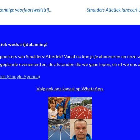
Sterke seizoensstart voor Astylos-atleten tijdens zonnige voorjaarswedstrijd in Tiel
tiek wedstrijdplanning!
porters van Smulders-Atletiek! Vanaf nu kun je je abonneren op onze w
e geplande evenementen, de afstanden die we gaan lopen, en of we ons 
tiek (Google Agenda)
Volg ook ons kanaal op WhatsApp.