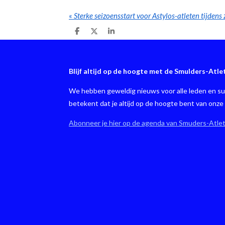
«
D
D
S
e
e
h
l
e
a
e
l
r
n
e
Blijf altijd op de hoogte met de Smulders-Atle
We hebben geweldig nieuws voor alle leden en sup
betekent dat je altijd op de hoogte bent van onz
Abonneer je hier op de agenda van Smuders-Atle