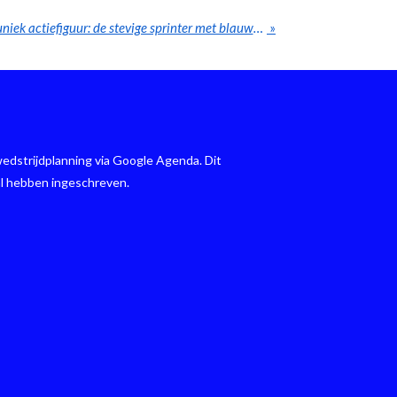
Smulders Atletiek lanceert uniek actiefiguur: de stevige sprinter met blauwe spikes is nu een collector’s item!
»
edstrijdplanning via Google Agenda. Dit
al hebben ingeschreven.