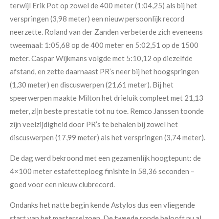
terwijl Erik Pot op zowel de 400 meter (1:04,25) als bij het
verspringen (3,98 meter) een nieuw persoonlijk record
neerzette. Roland van der Zanden verbeterde zich eveneens
tweemaal: 1:05,68 op de 400 meter en 5:02,51 op de 1500
meter. Caspar Wijkmans volgde met 5:10,12 op diezelfde
afstand, en zette daarnaast PR’s neer bij het hoogspringen
(1,30 meter) en discuswerpen (21,61 meter). Bij het
speerwerpen maakte Milton het drieluik compleet met 21,13
meter, zijn beste prestatie tot nu toe. Remco Janssen toonde
zijn veelzijdigheid door PR’s te behalen bij zowel het
discuswerpen (17,99 meter) als het verspringen (3,74 meter).
De dag werd bekroond met een gezamenlijk hoogtepunt: de
4×100 meter estafetteploeg finishte in 58,36 seconden –
goed voor een nieuw clubrecord.
Ondanks het natte begin kende Astylos dus een vliegende
start van het masterseizoen. De tweede ronde belooft nu al