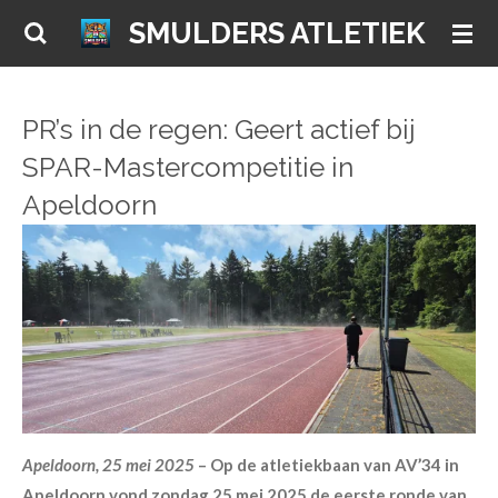
Ga
SMULDERS ATLETIEK
direct
naar
de
PR’s in de regen: Geert actief bij
hoofdinhoud
SPAR-Mastercompetitie in
Apeldoorn
Apeldoorn, 25 mei 2025
– Op de atletiekbaan van AV’34 in
Apeldoorn vond zondag 25 mei 2025 de eerste ronde van