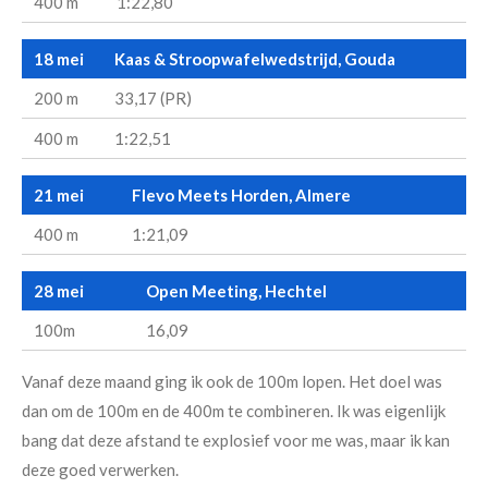
400 m
1:22,80
18 mei
Kaas & Stroopwafelwedstrijd, Gouda
200 m
33,17 (PR)
400 m
1:22,51
21 mei
Flevo Meets Horden, Almere
400 m
1:21,09
28 mei
Open Meeting, Hechtel
100m
16,09
Vanaf deze maand ging ik ook de 100m lopen. Het doel was
dan om de 100m en de 400m te combineren. Ik was eigenlijk
bang dat deze afstand te explosief voor me was, maar ik kan
deze goed verwerken.