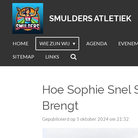
Ga
direct
SMULDERS ATLETIEK
naar
de
hoofdinhoud
HOME
WIE ZIJN WIJ
AGENDA
EVENE
SITEMAP
LINKS
Hoe Sophie Snel 
Brengt
Gepubliceerd op 5 oktober 2024 om 21:32