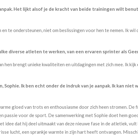
anpak. Het lijkt alsof je de kracht van beide trainingen wilt benu
n en te ondersteunen, niet om beslissingen voor hen te nemen. Ik wil 
lke diverse atleten te werken, van een ervaren sprinter als Geer
an hen brengt unieke kwaliteiten en uitdagingen met zich mee. Ik kijk
n, Sophie. Ik ben echt onder de indruk van je aanpak. Ik kan niet
 warme gloed van trots en enthousiasme door zich heen stromen. De fr
en passie voor de sport. De samenwerking met Sophie doet hem goed;
Het idee dat hij deel uitmaakt van deze nieuwe fase in de atletiek, v
frisse lucht, een sprankje warmte in zijn hart heeft ontvangen. Missch