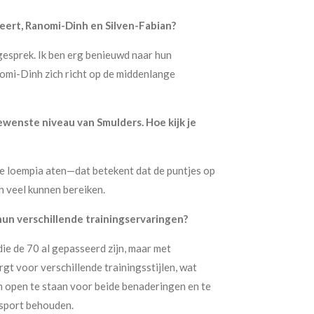
Geert, Ranomi-Dinh en Silven-Fabian?
gesprek. Ik ben erg benieuwd naar hun
nomi-Dinh zich richt op de middenlange
ewenste niveau van Smulders. Hoe kijk je
ese loempia aten—dat betekent dat de puntjes op
n veel kunnen bereiken.
hun verschillende trainingservaringen?
 die de 70 al gepasseerd zijn, maar met
rgt voor verschillende trainingsstijlen, wat
m open te staan voor beide benaderingen en te
e sport behouden.