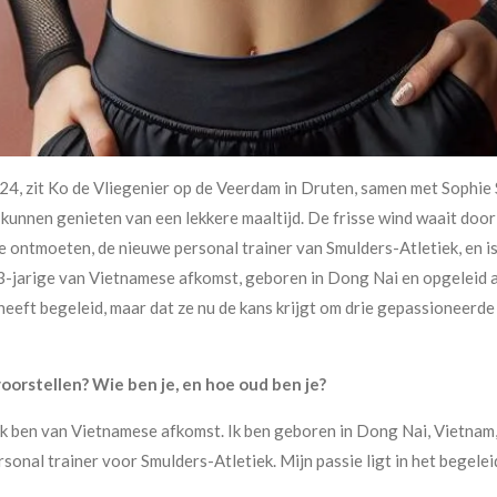
, zit Ko de Vliegenier op de Veerdam in Druten, samen met Sophie Sn
unnen genieten van een lekkere maaltijd. De frisse wind waait door d
e ontmoeten, de nieuwe personal trainer van Smulders-Atletiek, en is
3-jarige van Vietnamese afkomst, geboren in Dong Nai en opgeleid aa
eeft begeleid, maar dat ze nu de kans krijgt om drie gepassioneerde
voorstellen? Wie ben je, en hoe oud ben je?
en ik ben van Vietnamese afkomst. Ik ben geboren in Dong Nai, Vietna
sonal trainer voor Smulders-Atletiek. Mijn passie ligt in het begele