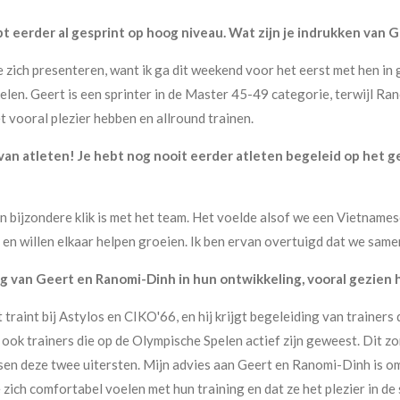
bt eerder al gesprint op hoog niveau. Wat zijn je indrukken van 
 zich presenteren, want ik ga dit weekend voor het eerst met hen in 
elen. Geert is een sprinter in de Master 45-49 categorie, terwijl Ra
t vooral plezier hebben en allround trainen.
van atleten! Je hebt nog nooit eerder atleten begeleid op het g
 een bijzondere klik is met het team. Het voelde alsof we een Vietnam
 en willen elkaar helpen groeien. Ik ben ervan overtuigd dat we same
ing van Geert en Ranomi-Dinh in hun ontwikkeling, vooral gezien 
 traint bij Astylos en CIKO'66, en hij krijgt begeleiding van trainers
 ook trainers die op de Olympische Spelen actief zijn geweest. Dit zo
ssen deze twee uitersten. Mijn advies aan Geert en Ranomi-Dinh is o
e zich comfortabel voelen met hun training en dat ze het plezier in d