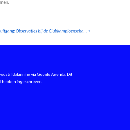
nnen.
De weg naar herstel en vooruitgang: Observaties bij de Clubkampioenschappen CIKO'66
»
edstrijdplanning via Google Agenda. Dit
al hebben ingeschreven.