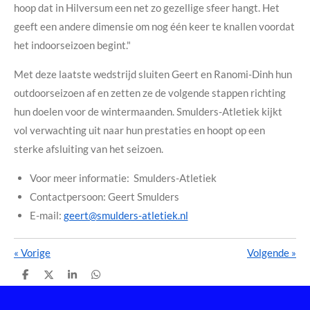
hoop dat in Hilversum een net zo gezellige sfeer hangt. Het
geeft een andere dimensie om nog één keer te knallen voordat
het indoorseizoen begint."
Met deze laatste wedstrijd sluiten Geert en Ranomi-Dinh hun
outdoorseizoen af en zetten ze de volgende stappen richting
hun doelen voor de wintermaanden. Smulders-Atletiek kijkt
vol verwachting uit naar hun prestaties en hoopt op een
sterke afsluiting van het seizoen.
Voor meer informatie: Smulders-Atletiek
Contactpersoon: Geert Smulders
E-mail:
geert@smulders-atletiek.nl
«
Vorige
Volgende
»
D
D
S
D
e
e
h
e
l
e
a
l
e
l
r
e