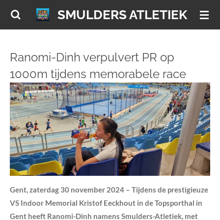
Ga
SMULDERS ATLETIEK
direct
naar
de
Ranomi-Dinh verpulvert PR op
hoofdinhoud
1000m tijdens memorabele race
Gent, zaterdag 30 november 2024 – Tijdens de prestigieuze
VS Indoor Memorial Kristof Eeckhout in de Topsporthal in
Gent heeft Ranomi-Dinh namens Smulders-Atletiek, met