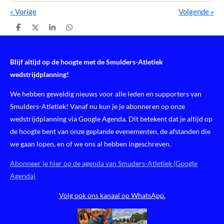
«
Vorige
Volgende
»
D
D
S
D
e
e
h
e
l
e
a
l
e
l
r
e
n
e
n
Blijf altijd op de hoogte met de Smulders-Atletiek
wedstrijdplanning!
We hebben geweldig nieuws voor alle leden en supporters van
Smulders-Atletiek! Vanaf nu kun je je abonneren op onze
wedstrijdplanning via Google Agenda. Dit betekent dat je altijd op
de hoogte bent van onze geplande evenementen, de afstanden die
we gaan lopen, en of we ons al hebben ingeschreven.
Abonneer je hier op de agenda van Smuders-Atletiek (Google
Agenda)
Volg ook ons kanaal op WhatsApp.