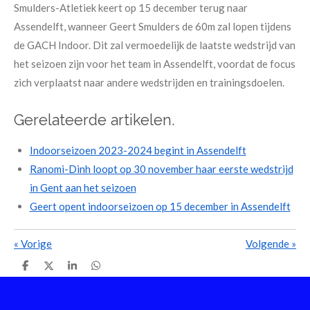
Smulders-Atletiek keert op 15 december terug naar
Assendelft, wanneer Geert Smulders de 60m zal lopen tijdens
de GACH Indoor. Dit zal vermoedelijk de laatste wedstrijd van
het seizoen zijn voor het team in Assendelft, voordat de focus
zich verplaatst naar andere wedstrijden en trainingsdoelen.
Gerelateerde artikelen.
Indoorseizoen 2023-2024 begint in Assendelft
Ranomi-Dinh loopt op 30 november haar eerste wedstrijd
in Gent aan het seizoen
Geert opent indoorseizoen op 15 december in Assendelft
«
Vorige
Volgende
»
D
D
S
D
e
e
h
e
l
e
a
l
e
l
r
e