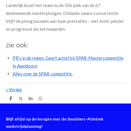
Landelijk bezet het team nu de 50e plek van de 67
deelnemende masterploegen. Ondanks zware concurrentie
blijft de ploeg bouwen aan haar prestaties – met inzet, plezier
en progressie als kernwaarden.
zie ook:
PR’s in de regen: Geert actief bij SPAR-Mastercompetitie
in Apeldoorn
Alles over de SPAR-competitie.
«
Vorige
D
D
S
D
e
e
h
e
l
e
a
l
e
l
r
e
n
e
n
Blijf altijd op de hoogte met de Smulders-Atletiek
wedstrijdplanning!