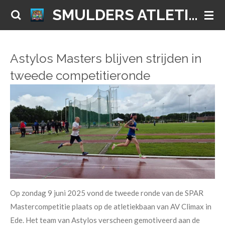
SMULDERS ATLETIEK
Ga
direct
naar
de
Astylos Masters blijven strijden in
hoofdinhoud
tweede competitieronde
Op zondag 9 juni 2025 vond de tweede ronde van de SPAR
Mastercompetitie plaats op de atletiekbaan van AV Climax in
Ede. Het team van Astylos verscheen gemotiveerd aan de